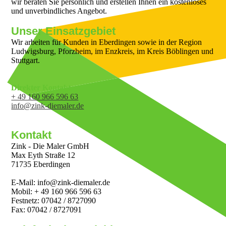
wir beraten Sie persönlich und erstellen Ihnen ein kostenloses
und unverbindliches Angebot.
Unser Einsatzgebiet
Wir arbeiten für Kunden in Eberdingen sowie in der Region
Ludwigsburg, Pforzheim, im Enzkreis, im Kreis Böblingen und
Stuttgart.
Direkter Kontakt
+ 49 160 966 596 63
info@zink-diemaler.de
Kontakt
Zink - Die Maler GmbH
Max Eyth Straße 12
71735 Eberdingen
E-Mail: info@zink-diemaler.de
Mobil: + 49 160 966 596 63
Festnetz: 07042 / 8727090
Fax: 07042 / 8727091